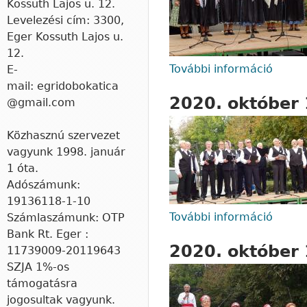
Kossuth Lajos u. 12.
Levelezési cím: 3300,
Eger Kossuth Lajos u.
12.
További információ
2020.
E-
mail: egridobokatica
2020. október
@gmail.com
Közhasznú szervezet
vagyunk 1998. január
1 óta.
Adószámunk:
19136118-1-10
További információ
2020.
Számlaszámunk: OTP
Bank Rt. Eger :
2020. október
11739009-20119643
​SZJA 1%-os
támogatásra
jogosultak vagyunk.