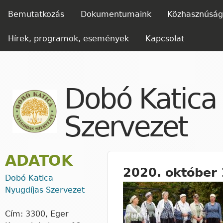
Ugrás 
FŐMENÜ
Bemutatkozás
Dokumentumaink
Közhasznúsági
Hírek, programok, események
Kapcsolat
Dobó Katica
Szervezet
ADATOK
2020. október
Dobó Katica
Nyugdíjas Szervezet
Cím: 3300, Eger