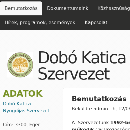
Ugrás 
FŐMENÜ
Bemutatkozás
Dokumentumaink
Közhasznúsági
Hírek, programok, események
Kapcsolat
Dobó Katica
Szervezet
ADATOK
Bemutatkozás
Dobó Katica
Beküldte
admin
-
h, 12/0
Nyugdíjas Szervezet
A Szervezetünk
1992-be
Cím: 3300, Eger
működik
Civil Közössége