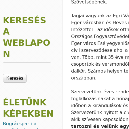
Szövetségének.
Tagjai vagyunk az Egri V
KERESÉS
Eger városban és Heves 
A
Intézettel - az idősek ot
Országos Fogyasztóvédel
WEBLAPO
Eger város Esélyegyenlő
civil szerveződése ahol a
N
van. Több, mint 35 éve 
csoportok és versmondók 
Keresés
dalkör. Számos helyen te
országban.
Szervezetünk éves rendez
foglalkozásinakat a hónap
ÉLETÜNK
időben a kirándulások é
KÉPEKBEN
Szervezetünk nyitott a ci
akik szívesen kapcsolód
Bográcsparti a
tartozni és velünk egy