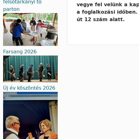
felsőtárkányi tó
vegye fel velünk a ka
parton
a foglalkozási időben
út 12 szám alatt.
Farsang 2026
Új év köszöntés 2026