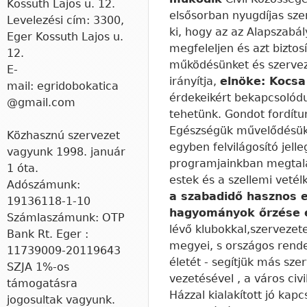
Kossuth Lajos u. 12.
elsősorban nyugdíjas sze
Levelezési cím: 3300,
ki, hogy az az Alapszabá
Eger Kossuth Lajos u.
megfeleljen és azt bizto
12.
működésünket és szerveze
E-
irányítja,
elnöke: Kocsa
mail: egridobokatica
érdekeikért bekapcsolódu
@gmail.com
tehetünk. Gondot fordítu
Egészségük művelődésük,
Közhasznú szervezet
egyben felvilágosító jell
vagyunk 1998. január
programjainkban megtalá
1 óta.
estek és a szellemi vetél
Adószámunk:
a szabadidő hasznos e
19136118-1-10
hagyományok őrzése 
Számlaszámunk: OTP
lévő klubokkal,szervezet
Bank Rt. Eger :
megyei, s országos rendez
11739009-20119643
életét - segítjük más sze
​SZJA 1%-os
vezetésével , a város civi
támogatásra
Házzal kialakított jó kap
jogosultak vagyunk.